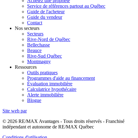
Achetez une propriété
Service de références partout au Québec
Guide de l'acheteur
Guide du vendeur
Contact
Nos secteurs
Secteurs
Rive-Nord de Québec
Bellechasse
Beauce
Rive-Sud Québec
Montmagny
Ressources
Outils pratiques
Programmes d'aide au financement
Évaluation immobilière
Calculatrice hypothécaire
Alerte immobilière
Blogue
Site web par
© 2026 RE/MAX Avantages - Tous droits réservés - Franchisé
indépendant et autonome de RE/MAX Québec
Conditions d'utilisation