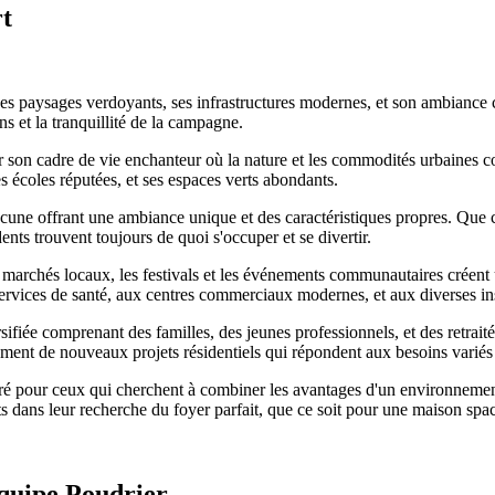
rt
s paysages verdoyants, ses infrastructures modernes, et son ambiance c
s et la tranquillité de la campagne.
ar son cadre de vie enchanteur où la nature et les commodités urbaines c
es écoles réputées, et ses espaces verts abondants.
ne offrant une ambiance unique et des caractéristiques propres. Que ce 
dents trouvent toujours de quoi s'occuper et se divertir.
marchés locaux, les festivals et les événements communautaires créent 
ervices de santé, aux centres commerciaux modernes, et aux diverses inst
ée comprenant des familles, des jeunes professionnels, et des retraités. 
ent de nouveaux projets résidentiels qui répondent aux besoins variés 
é pour ceux qui cherchent à combiner les avantages d'un environnement
s dans leur recherche du foyer parfait, que ce soit pour une maison spa
quipe Poudrier